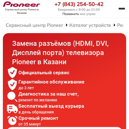
+7 (843) 254-50-42
Ежедневно с 9:00 до 21:00
Сервисный центр Pioneer
в
Казани
Позвонить
мне утром
Сервисный центр Pioneer
Каталог устройств
Ремо
Замена разъёмов (HDMI, DVI,
Дисплей порта) телевизора
Pioneer в Казани
Официальный сервис
Гарантийное обслуживание
до 3 лет
Диагностика за наш счет,
ремонт по желанию
Бесплатный выезд курьера
в день обращения
Срочный ремонт
от 35 минут