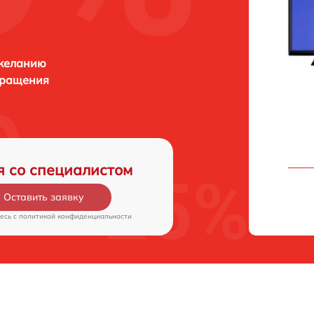
 желанию
бращения
я со специалистом
Оставить заявку
есь c
политикой конфиденциальности