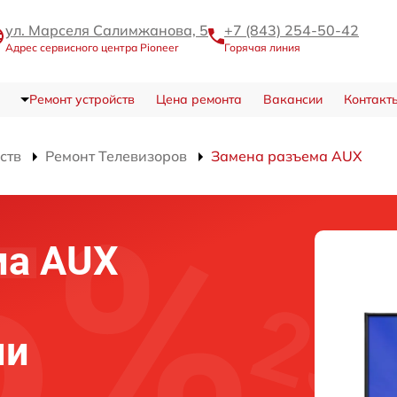
ул. Марселя Салимжанова, 5
+7 (843) 254-50-42
Адрес сервисного центра Pioneer
Горячая линия
Ремонт устройств
Цена ремонта
Вакансии
Контакт
ств
Ремонт Телевизоров
Замена разъема AUX
ма AUX
ни