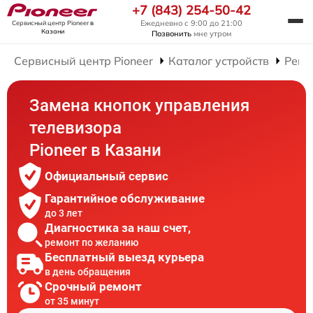
+7 (843) 254-50-42
Ежедневно с 9:00 до 21:00
Сервисный центр Pioneer
в
Казани
Позвонить
мне утром
Сервисный центр Pioneer
Каталог устройств
Ремо
Замена кнопок управления
телевизора
Pioneer в Казани
Официальный сервис
Гарантийное обслуживание
до 3 лет
Диагностика за наш счет,
ремонт по желанию
Бесплатный выезд курьера
в день обращения
Срочный ремонт
от 35 минут