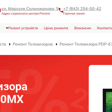
ул. Марселя Салимжанова, 5
+7 (843) 254-50-42
Адрес сервисного центра Pioneer
Горячая линия
Ремонт устройств
Цена ремонта
Вакансии
Контакт
ств
Ремонт Телевизоров
Ремонт Телевизора PDP-
изора
10MX