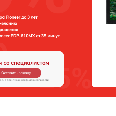
а Pioneer до 3 лет
 желанию
бращения
oneer PDP-610MX от 35 минут
я со специалистом
Оставить заявку
есь c
политикой конфиденциальности