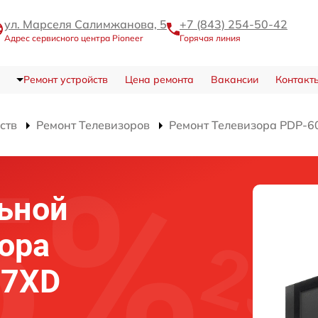
ул. Марселя Салимжанова, 5
+7 (843) 254-50-42
Адрес сервисного центра Pioneer
Горячая линия
Ремонт устройств
Цена ремонта
Вакансии
Контакт
ств
Ремонт Телевизоров
Ремонт Телевизора PDP-
ьной
ора
07XD