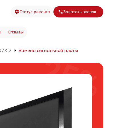
Статус ремонта
Заказать звонок
ы
Отзывы
607XD
Замена сигнальной платы