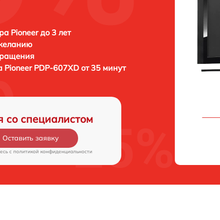
а Pioneer до 3 лет
 желанию
бращения
а
Pioneer PDP-607XD от 35 минут
я со специалистом
Оставить заявку
есь c
политикой конфиденциальности