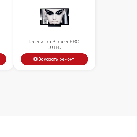
Телевизор Pioneer PRO-
101FD
Заказать ремонт