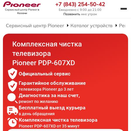
+7 (843) 254-50-42
Ежедневно с 9:00 до 21:00
Сервисный центр Pioneer
в
Казани
Позвонить
мне утром
Сервисный центр Pioneer
Каталог устройств
Ремо
Комплексная чистка
телевизора
Pioneer PDP-607XD
Официальный сервис
Гарантийное обслуживание
телевизора Pioneer до 3 лет
Диагностика за наш счет,
ремонт по желанию
Бесплатный выезд курьера
в день обращения
Комплексная чистка телевизора
Pioneer PDP-607XD от 35 минут