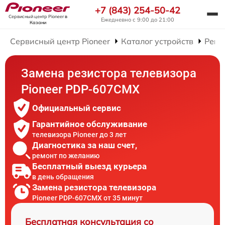
+7 (843) 254-50-42
Сервисный центр Pioneer
в
Ежедневно с 9:00 до 21:00
Казани
Сервисный центр Pioneer
Каталог устройств
Ремо
Замена резистора телевизора
Pioneer PDP-607CMX
Официальный сервис
Гарантийное обслуживание
телевизора Pioneer до 3 лет
Диагностика за наш счет,
ремонт по желанию
Бесплатный выезд курьера
в день обращения
Замена резистора телевизора
Pioneer PDP-607CMX от 35 минут
Бесплатная консультация со