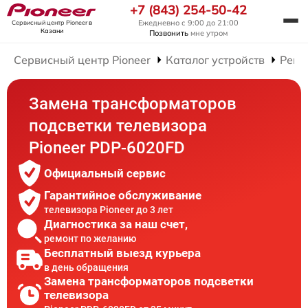
+7 (843) 254-50-42
Ежедневно с 9:00 до 21:00
Сервисный центр Pioneer
в
Казани
Позвонить
мне утром
Сервисный центр Pioneer
Каталог устройств
Ремо
Замена трансформаторов
подсветки телевизора
Pioneer PDP-6020FD
Официальный сервис
Гарантийное обслуживание
телевизора Pioneer до 3 лет
Диагностика за наш счет,
ремонт по желанию
Бесплатный выезд курьера
в день обращения
Замена трансформаторов подсветки
телевизора