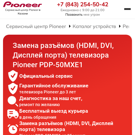
+7 (843) 254-50-42
Ежедневно с 9:00 до 21:00
Сервисный центр Pioneer
в
Казани
Позвонить
мне утром
Сервисный центр Pioneer
Каталог устройств
Ремо
Замена разъёмов (HDMI, DVI,
Дисплей порта) телевизора
Pioneer PDP-50MXE1
Официальный сервис
Гарантийное обслуживание
телевизора Pioneer до 3 лет
Диагностика за наш счет,
ремонт по желанию
Бесплатный выезд курьера
в день обращения
Замена разъёмов (HDMI, DVI, Дисплей
порта) телевизора