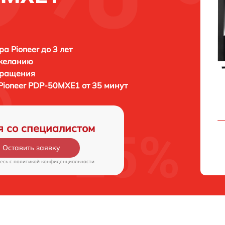
а Pioneer до 3 лет
 желанию
бращения
Pioneer PDP-50MXE1 от 35 минут
я со специалистом
Оставить заявку
есь c
политикой конфиденциальности