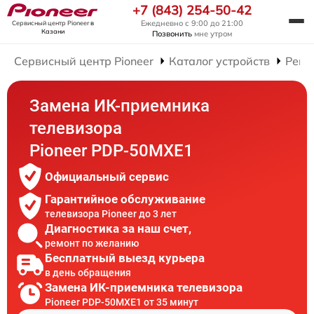
+7 (843) 254-50-42
Ежедневно с 9:00 до 21:00
Сервисный центр Pioneer
в
Казани
Позвонить
мне утром
Сервисный центр Pioneer
Каталог устройств
Ремо
Замена ИК-приемника
телевизора
Pioneer PDP-50MXE1
Официальный сервис
Гарантийное обслуживание
телевизора Pioneer до 3 лет
Диагностика за наш счет,
ремонт по желанию
Бесплатный выезд курьера
в день обращения
Замена ИК-приемника телевизора
Pioneer PDP-50MXE1 от 35 минут