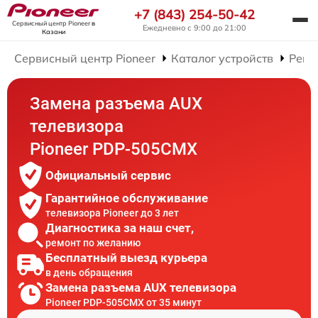
+7 (843) 254-50-42
Сервисный центр Pioneer
в
Ежедневно с 9:00 до 21:00
Казани
Сервисный центр Pioneer
Каталог устройств
Ремо
Замена разъема AUX
телевизора
Pioneer PDP-505CMX
Официальный сервис
Гарантийное обслуживание
телевизора Pioneer до 3 лет
Диагностика за наш счет,
ремонт по желанию
Бесплатный выезд курьера
в день обращения
Замена разъема AUX телевизора
Pioneer PDP-505CMX от 35 минут