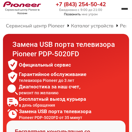
+7 (843) 254-50-42
Ежедневно с 9:00 до 21:00
Сервисный центр Pioneer
в
Казани
Позвонить
мне утром
Сервисный центр Pioneer
Каталог устройств
Ремо
Замена USB порта телевизора
Pioneer PDP-5020FD
Официальный сервис
Гарантийное обслуживание
телевизора Pioneer до 3 лет
Диагностика за наш счет,
ремонт по желанию
Бесплатный выезд курьера
в день обращения
Замена USB порта телевизора
Pioneer PDP-5020FD от 35 минут
Бесплатная консультация со