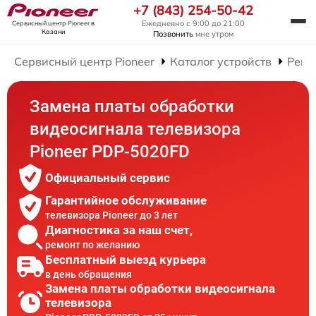
+7 (843) 254-50-42
Ежедневно с 9:00 до 21:00
Сервисный центр Pioneer
в
Казани
Позвонить
мне утром
Сервисный центр Pioneer
Каталог устройств
Ремо
Замена платы обработки
видеосигнала телевизора
Pioneer PDP-5020FD
Официальный сервис
Гарантийное обслуживание
телевизора Pioneer до 3 лет
Диагностика за наш счет,
ремонт по желанию
Бесплатный выезд курьера
в день обращения
Замена платы обработки видеосигнала
телевизора