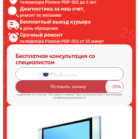
телевизора Pioneer PDP-502 до 3 лет
Диагностика за наш счет,
ремонт по желанию
Бесплатный выезд курьера
в день обращения
Срочный ремонт
телевизора Pioneer PDP-502 от 35 минут
Бесплатная консультация со
специалистом
Оставить заявку
Нажимая на кнопку "Оставить заявку" Вы соглашаетесь c
политикой
конфиденциальности