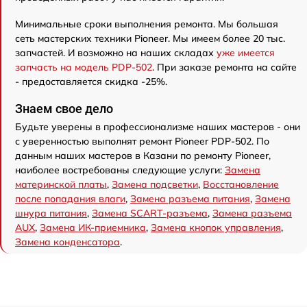
Минимальные сроки выполнения ремонта. Мы большая
сеть мастерских техники Pioneer. Мы имеем более 20 тыс.
запчастей. И возможно на наших складах
уже имеется
запчасть на модель PDP-502
. При заказе ремонта на сайте
- предоставляется скидка -25%.
Знаем свое дело
Будьте уверены в профессионализме наших мастеров - они
с уверенностью выполнят ремонт Pioneer PDP-502. По
данным наших мастеров в Казани по ремонту Pioneer,
наиболее востребованы следующие услуги:
Замена
материнской платы
,
Замена подсветки
,
Восстановление
после попадания влаги
,
Замена разъема питания
,
Замена
шнура питания
,
Замена SCART-разъема
,
Замена разъема
AUX
,
Замена ИК-приемника
,
Замена кнопок управления
,
Замена конденсатора
.