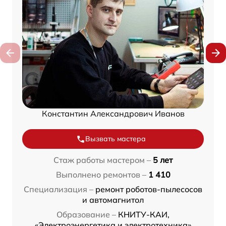
Константин Александрович Иванов
Вызвать мастера
Стаж работы мастером –
5 лет
Выполнено ремонтов –
1 410
Специализация –
ремонт роботов-пылесосов
и автомагнитол
Образование –
КНИТУ-КАИ,
«Электроэнергетика и электротехника»