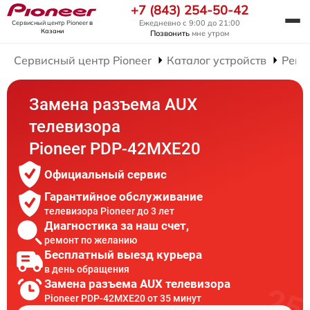
+7 (843) 254-50-42
Ежедневно с 9:00 до 21:00
Сервисный центр Pioneer
в
Казани
Позвонить
мне утром
Сервисный центр Pioneer
Каталог устройств
Ремо
Замена разъема AUX
телевизора
Pioneer PDP-42MXE20
Официальный сервис
Гарантийное обслуживание
телевизора Pioneer до 3 лет
Диагностика за наш счет,
ремонт по желанию
Бесплатный выезд курьера
в день обращения
Замена разъема AUX телевизора
Pioneer PDP-42MXE20 от 35 минут