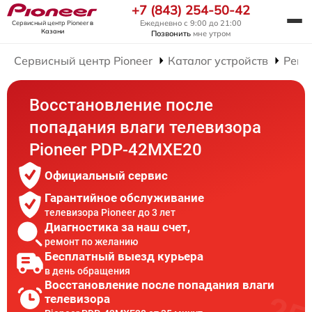
+7 (843) 254-50-42
Ежедневно с 9:00 до 21:00
Сервисный центр Pioneer
в
Казани
Позвонить
мне утром
Сервисный центр Pioneer
Каталог устройств
Ремо
Восстановление после
попадания влаги телевизора
Pioneer PDP-42MXE20
Официальный сервис
Гарантийное обслуживание
телевизора Pioneer до 3 лет
Диагностика за наш счет,
ремонт по желанию
Бесплатный выезд курьера
в день обращения
Восстановление после попадания влаги
телевизора