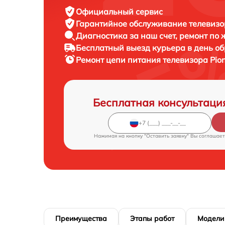
Официальный сервис
Гарантийное обслуживание
телевизор
Диагностика за наш счет,
ремонт по
Бесплатный выезд курьера
в день о
Ремонт цепи питания телевизора
Pio
Бесплатная консультаци
Нажимая на кнопку "Оставить заявку" Вы соглашает
Преимущества
Этапы работ
Модели