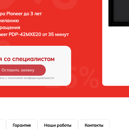
а Pioneer до 3 лет
 желанию
бращения
neer PDP-42MXE20 от 35 минут
я со специалистом
Оставить заявку
есь c
политикой конфиденциальности
Гарантия
Наши работы
Контакты