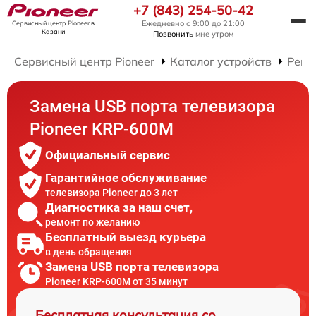
+7 (843) 254-50-42
Ежедневно с 9:00 до 21:00
Сервисный центр Pioneer
в
Казани
Позвонить
мне утром
Сервисный центр Pioneer
Каталог устройств
Ремо
Замена USB порта телевизора
Pioneer KRP-600M
Официальный сервис
Гарантийное обслуживание
телевизора Pioneer до 3 лет
Диагностика за наш счет,
ремонт по желанию
Бесплатный выезд курьера
в день обращения
Замена USB порта телевизора
Pioneer KRP-600M от 35 минут
Бесплатная консультация со