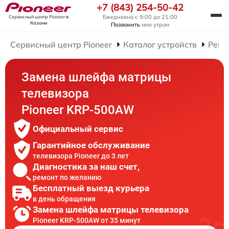
+7 (843) 254-50-42
Ежедневно с 9:00 до 21:00
Сервисный центр Pioneer
в
Казани
Позвонить
мне утром
Сервисный центр Pioneer
Каталог устройств
Ремо
Замена шлейфа матрицы
телевизора
Pioneer KRP-500AW
Официальный сервис
Гарантийное обслуживание
телевизора Pioneer до 3 лет
Диагностика за наш счет,
ремонт по желанию
Бесплатный выезд курьера
в день обращения
Замена шлейфа матрицы телевизора
Pioneer KRP-500AW от 35 минут