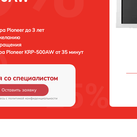
а Pioneer до 3 лет
 желанию
бращения
ора
Pioneer KRP-500AW от 35 минут
я со специалистом
Оставить заявку
есь c
политикой конфиденциальности