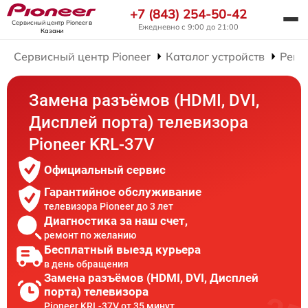
+7 (843) 254-50-42
Сервисный центр Pioneer
в
Ежедневно с 9:00 до 21:00
Казани
Сервисный центр Pioneer
Каталог устройств
Ремо
Замена разъёмов (HDMI, DVI,
Дисплей порта) телевизора
Pioneer KRL-37V
Официальный сервис
Гарантийное обслуживание
телевизора Pioneer до 3 лет
Диагностика за наш счет,
ремонт по желанию
Бесплатный выезд курьера
в день обращения
Замена разъёмов (HDMI, DVI, Дисплей
порта) телевизора
Pioneer KRL-37V от 35 минут