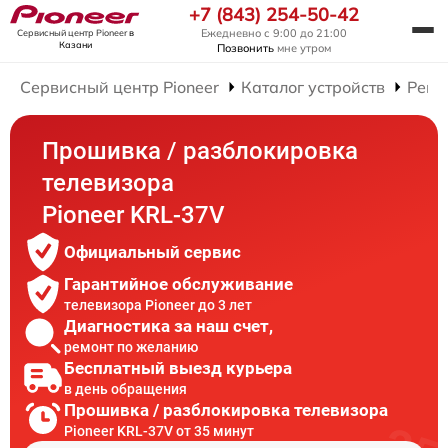
+7 (843) 254-50-42
Ежедневно с 9:00 до 21:00
Сервисный центр Pioneer
в
Казани
Позвонить
мне утром
Сервисный центр Pioneer
Каталог устройств
Ремо
Прошивка / разблокировка
телевизора
Pioneer KRL-37V
Официальный сервис
Гарантийное обслуживание
телевизора Pioneer до 3 лет
Диагностика за наш счет,
ремонт по желанию
Бесплатный выезд курьера
в день обращения
Прошивка / разблокировка телевизора
Pioneer KRL-37V от 35 минут