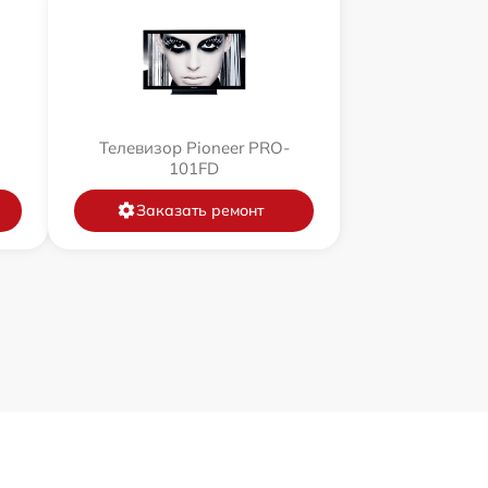
Телевизор Pioneer PRO-
101FD
Заказать ремонт