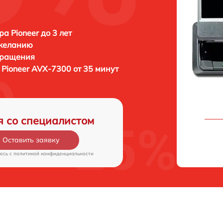
а Pioneer до 3 лет
 желанию
бращения
а
Pioneer AVX-7300 от 35 минут
я со специалистом
Оставить заявку
есь c
политикой конфиденциальности