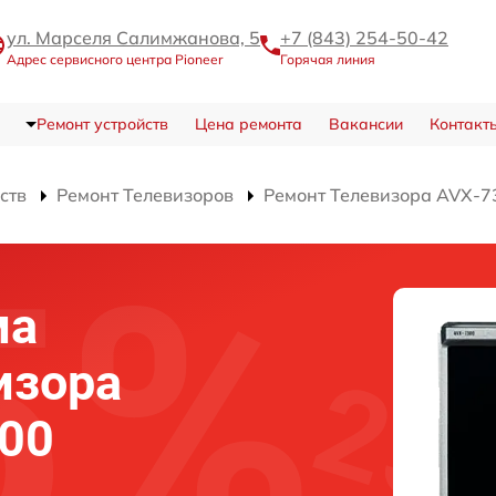
ул. Марселя Салимжанова, 5
+7 (843) 254-50-42
Адрес сервисного центра Pioneer
Горячая линия
Ремонт устройств
Цена ремонта
Вакансии
Контакт
ств
Ремонт Телевизоров
Ремонт Телевизора AVX-7
ма
изора
300