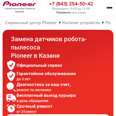
+7 (843) 254-50-42
Ежедневно с 9:00 до 21:00
Сервисный центр Pioneer
в
Казани
Позвонить
мне утром
Сервисный центр Pioneer
Каталог устройств
Ремо
Замена датчиков робота-
пылесоса
Pioneer в Казани
Официальный сервис
Гарантийное обслуживание
до 3 лет
Диагностика за наш счет,
ремонт по желанию
Бесплатный выезд курьера
в день обращения
Срочный ремонт
от 35 минут