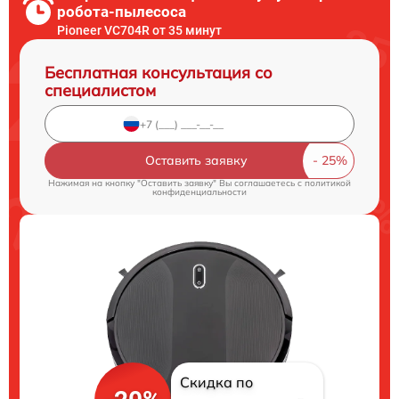
робота-пылесоса
Pioneer VC704R от 35 минут
Бесплатная консультация со
специалистом
Оставить заявку
Нажимая на кнопку "Оставить заявку" Вы соглашаетесь c
политикой
конфиденциальности
Скидка по