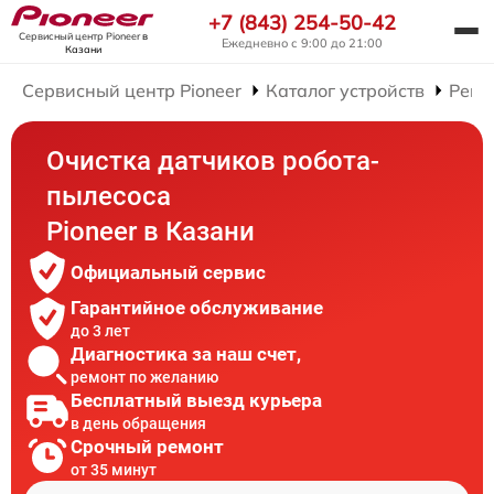
+7 (843) 254-50-42
Сервисный центр Pioneer
в
Ежедневно с 9:00 до 21:00
Казани
Сервисный центр Pioneer
Каталог устройств
Ремо
Очистка датчиков робота-
пылесоса
Pioneer в Казани
Официальный сервис
Гарантийное обслуживание
до 3 лет
Диагностика за наш счет,
ремонт по желанию
Бесплатный выезд курьера
в день обращения
Срочный ремонт
от 35 минут