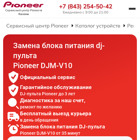
+7 (843) 254-50-42
Сервисный центр Pioneer
в
Ежедневно с 9:00 до 21:00
Казани
Сервисный центр Pioneer
Каталог устройств
Ремо
Замена блока питания dj-
пульта
Pioneer DJM-V10
Официальный сервис
Гарантийное обслуживание
DJ-пульта Pioneer до 3 лет
Диагностика за наш счет,
ремонт по желанию
Бесплатный выезд курьера
в день обращения
Замена блока питания DJ-пульта
Pioneer DJM-V10 от 35 минут