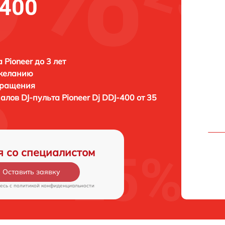
-400
 Pioneer до 3 лет
 желанию
бращения
алов DJ-пульта
Pioneer Dj DDJ-400 от 35
я со специалистом
Оставить заявку
есь c
политикой конфиденциальности