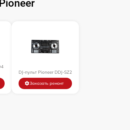
Pioneer
O4
DJ-пульт Pioneer DDJ-SZ2
Заказать ремонт