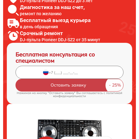
DJ-пульта Pioneer DDJ-SZ2 до 3 лет
Диагностика за наш счет,
ремонт по желанию
Бесплатный выезд курьера
в день обращения
Срочный ремонт
DJ-пульта Pioneer DDJ-SZ2 от 35 минут
Бесплатная консультация со
специалистом
Оставить заявку
Нажимая на кнопку "Оставить заявку" Вы соглашаетесь c
политикой
конфиденциальности