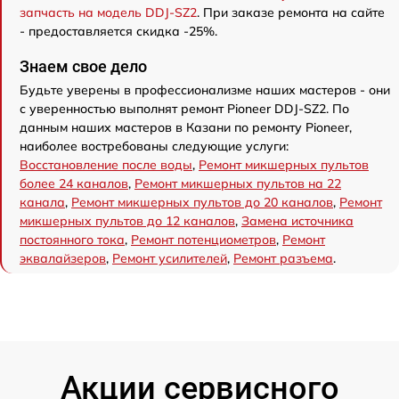
запчасть на модель DDJ-SZ2
. При заказе ремонта на сайте
- предоставляется скидка -25%.
Знаем свое дело
Будьте уверены в профессионализме наших мастеров - они
с уверенностью выполнят ремонт Pioneer DDJ-SZ2. По
данным наших мастеров в Казани по ремонту Pioneer,
наиболее востребованы следующие услуги:
Восстановление после воды
,
Ремонт микшерных пультов
более 24 каналов
,
Ремонт микшерных пультов на 22
канала
,
Ремонт микшерных пультов до 20 каналов
,
Ремонт
микшерных пультов до 12 каналов
,
Замена источника
постоянного тока
,
Ремонт потенциометров
,
Ремонт
эквалайзеров
,
Ремонт усилителей
,
Ремонт разъема
.
Акции сервисного