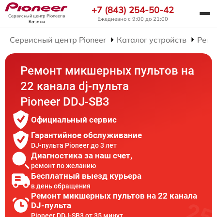
+7 (843) 254-50-42
Сервисный центр Pioneer
в
Ежедневно с 9:00 до 21:00
Казани
Сервисный центр Pioneer
Каталог устройств
Ремо
Ремонт микшерных пультов на
22 канала dj-пульта
Pioneer DDJ-SB3
Официальный сервис
Гарантийное обслуживание
DJ-пульта Pioneer до 3 лет
Диагностика за наш счет,
ремонт по желанию
Бесплатный выезд курьера
в день обращения
Ремонт микшерных пультов на 22 канала
DJ-пульта
Pioneer DDJ-SB3 от 35 минут