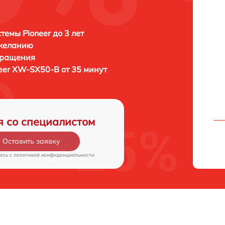
темы Pioneer до 3 лет
 желанию
бращения
eer XW-SX50-B от 35 минут
я со специалистом
Оставить заявку
есь c
политикой конфиденциальности