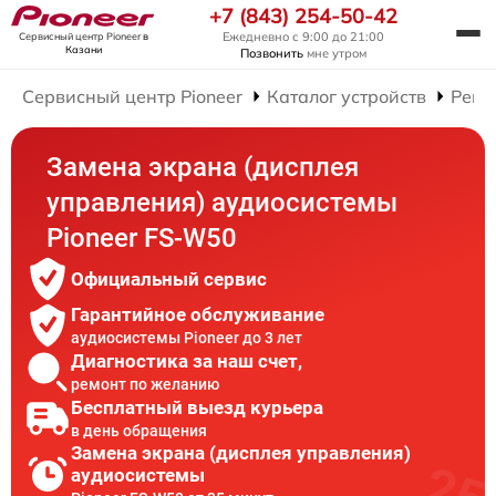
+7 (843) 254-50-42
Ежедневно с 9:00 до 21:00
Сервисный центр Pioneer
в
Казани
Позвонить
мне утром
Сервисный центр Pioneer
Каталог устройств
Ремо
Замена экрана (дисплея
управления) аудиосистемы
Pioneer FS-W50
Официальный сервис
Гарантийное обслуживание
аудиосистемы Pioneer до 3 лет
Диагностика за наш счет,
ремонт по желанию
Бесплатный выезд курьера
в день обращения
Замена экрана (дисплея управления)
аудиосистемы