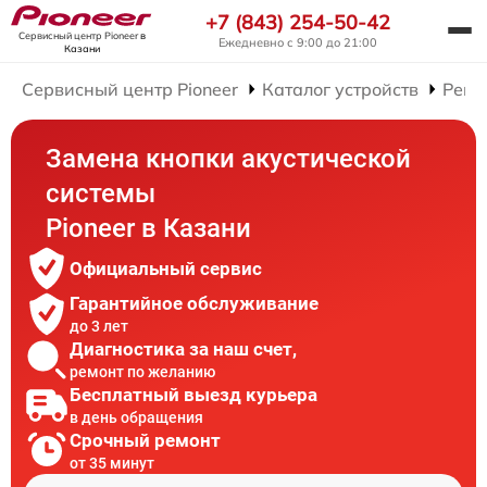
+7 (843) 254-50-42
Сервисный центр Pioneer
в
Ежедневно с 9:00 до 21:00
Казани
Сервисный центр Pioneer
Каталог устройств
Ремо
Замена кнопки акустической
системы
Pioneer в Казани
Официальный сервис
Гарантийное обслуживание
до 3 лет
Диагностика за наш счет,
ремонт по желанию
Бесплатный выезд курьера
в день обращения
Срочный ремонт
от 35 минут